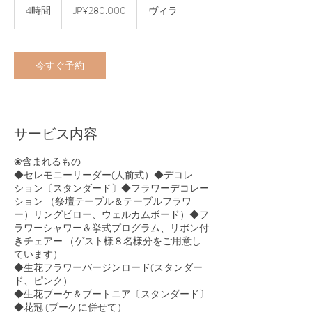
Yen
4時間
4
JP¥280.000
ヴィラ
Jepang
時
間
今すぐ予約
サービス内容
❀含まれるもの
◆セレモニーリーダー(人前式）◆デコレ―
ション〔スタンダード〕◆フラワーデコレー
ション （祭壇テーブル＆テーブルフラワ
ー）リングピロー、ウェルカムボード）◆フ
ラワーシャワー＆挙式プログラム、リボン付
きチェアー （ゲスト様８名様分をご用意し
ています）
◆生花フラワーバージンロード(スタンダー
ド、ピンク）
◆生花ブーケ＆ブートニア〔スタンダード〕
◆花冠 (ブーケに併せて）