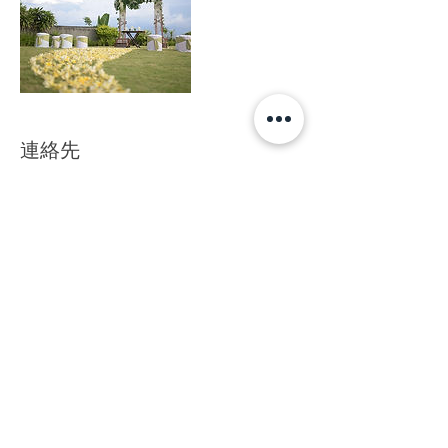
連絡先
6208123984621
weddingbarriage@gmail.com
Jalan Raya Semer, Kerobokan Kelod, Badung
Regency, Bali, Indonesia
Villa Cemarah Inda No.13
Jalan Banjar Semer
Kerobokan, Kuta Bali