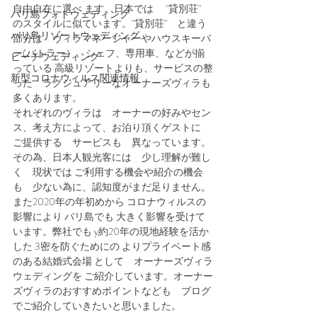
自由自在に選べ ます。日本では　 "貸別荘"　
バリ島フォトウェディング
のスタイルに似ています。"貸別荘"　と違う
バリ島リゾートウェディング
部分は　ヴィラマネージャーやハウスキーパ
ー(バトラー）、シェフ、専用車、などが揃
ビーチウェディング
っている 高級リゾートよりも、サービスの整
新型コロナウィルス関連情報
った　ラグジュアリーなオーナーズヴィラも
多くあります。
それぞれのヴィラは　オーナーの好みやセン
ス、考え方によって、お泊り頂くゲストに　
ご提供する　サービスも　異なっています。
その為、日本人観光客には　少し理解が難し
く　現状では ご利用する機会や紹介の機会
も　少ない為に、認知度がまだ足りません。
また2020年の年初めから コロナウィルスの
影響により バリ島でも 大きく影響を受けて
います。弊社でも y約20年の現地経験を活か
した 3密を防ぐためにの よりプライベート感
のある結婚式会場 として　オーナーズヴィラ
ウェディングを ご紹介しています。オーナー
ズヴィラのおすすめポイントなども　ブログ
でご紹介していきたいと思いました。