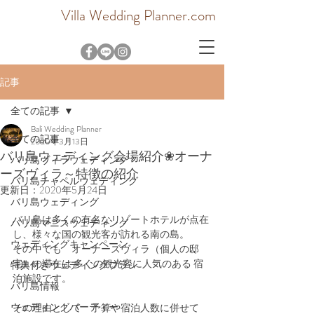
Villa Wedding Planner.com
記事
全ての記事
Bali Wedding Planner
全ての記事
2020年3月13日
バリ島ウェディング会場紹介❀オーナ
バリ島ヴィラウェディング
ーズヴィラ～特徴の紹介
バリ島チャペルウェディング
更新日：
2020年5月24日
バリ島ウェディング
バリ島は多くの有名なリゾートホテルが点在
バリ島マニスウェディング
し、様々な国の観光客が訪れる南の島。
ウェディングキャンペーン
その中でも　オーナーズヴィラ（個人の邸
宅）の滞在は 多くの観光客に人気のある 宿
特典付きウェディングプラン
泊施設です。
バリ島情報
ウェディングパーティー
その理由として　予算や宿泊人数に併せて　