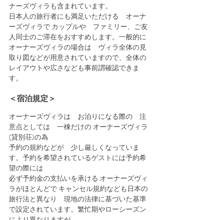
ナーズヴィラも含まれています。
日本人の旅行者にも満足いただける　オーナ
ーズヴィラで カップルや　ファミリー、ご友
人同士のご滞在をおすすめします。一般的に
オーナーズヴィラの場合は　ヴィラ全体の見
取り図などが用意されていますので、全体の
レイアウトや広さなども事前謂確認できま
す。
＜宿泊規定＞
オーナーズヴィラは　お泊りになる際の　注
意点としては　一棟だけの オーナーズヴィラ
(貸別荘)の為
予約の規約などが　少し厳しくなっていま
す。予約を希望されているゲストには予約希
望の際には　
必ず予約金の支払いを承ける オーナーズヴィ
ラがほとんどで キャンセル規約なども日本の
旅行法と異なり　現地の法律に基づいた基準
で設定されています。繁忙期やローシーズン
により異なりますが