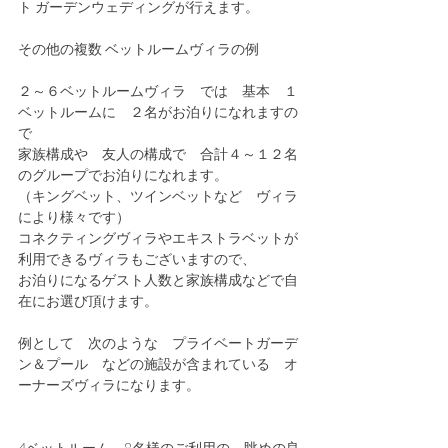
ト ガーデンウェディングが行えます。
その他の複数 ベットルームヴィラの例
２～６ベットルームヴィラ　では　基本　１
ベットルームに　２名がお泊りになれますの
で
家族構成や　友人の構成で　合計４～１２名
のグループでお泊りになれます。
（キングベット、ツインベットなど　ヴィラ
により様々です）
コネクティングヴィラやエキストラベットが
利用できるヴィラもございますので、
お泊りになるゲスト人数と家族構成などで自
在にお選び頂けます。
例として　次のような　プライベートガーデ
ン＆プール　などの施設が含まれている　オ
ーナーズヴィラになります。
4ベットルーム　8名様のご利用の　眺めの良