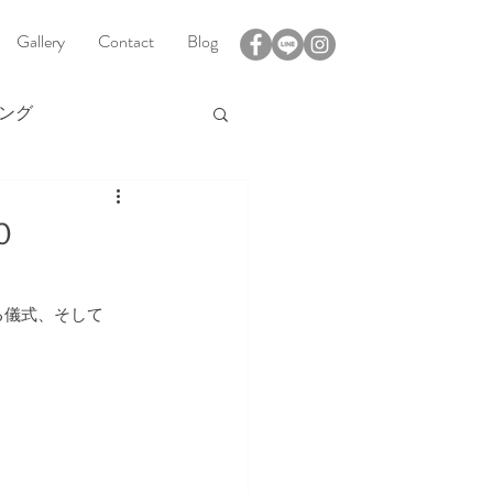
Gallery
Contact
Blog
ング
バリ島情報
０
ビーチウェディング
る儀式、そして